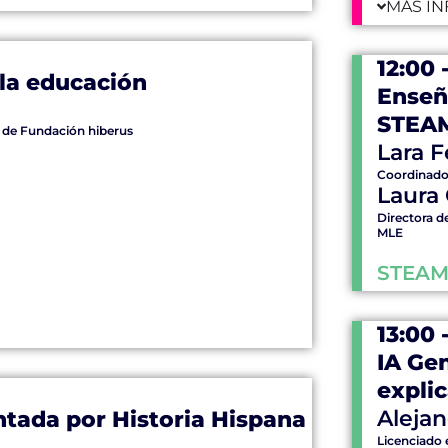
MÁS IN
12:00 
 la educación
Enseñ
STEA
 de Fundación hiberus
Lara 
Coordinador
Laura
Directora d
MLE
STEAM
13:00 
IA Ge
expli
Aleja
ntada por Historia Hispana
Licenciado e