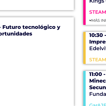
Kings
STEA
MÁS IN
 Futuro tecnológico y
portunidades
10:30 
Impres
Edelvi
STEAM
11:00 
Minec
Secun
Funda
GarAJ