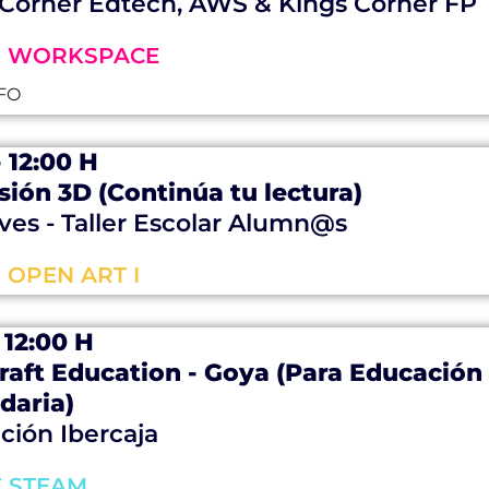
 Corner Edtech, AWS & Kings Corner FP
M WORKSPACE
FO
- 12:00 H
ión 3D (Continúa tu lectura)
ves - Taller Escolar Alumn@s
 OPEN ART I
- 12:00 H
raft Education - Goya (Para Educación
daria)
ción Ibercaja
E STEAM