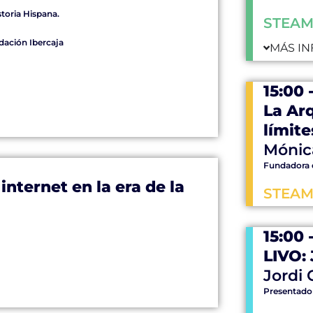
storia Hispana.
STEAM
dación Ibercaja
MÁS IN
15:00 
La Ar
límite
Mónic
Fundadora d
internet en la era de la
STEAM
15:00 
LIVO: 
Jordi 
Presentador