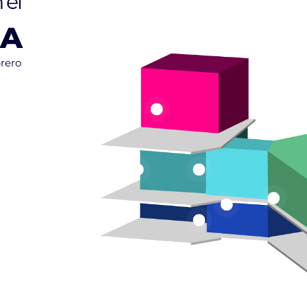
 el
IA
rero