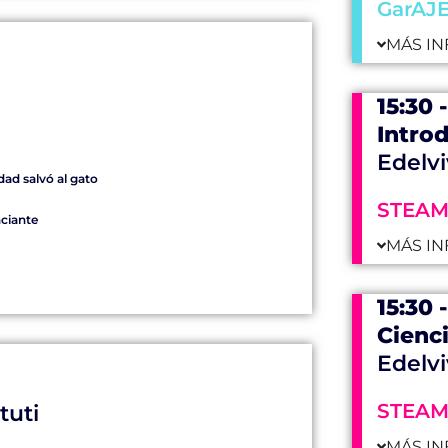
GarAJ
MÁS IN
15:30 
Introd
Edelvi
dad salvó al gato
STEA
nciante
MÁS IN
15:30 
Cienci
Edelvi
STEA
tuti
MÁS IN